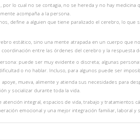
, por lo cual no se contagia, no se hereda y no hay medicina 
emente acompaña a la persona.
os, define a alguien que tiene paralizado el cerebro, lo que se
cerebro estático, sino una mente atrapada en un cuerpo que 
 coordinación entre las órdenes del cerebro y la respuesta d
 persona: puede ser muy evidente o discreta; algunas person
ificultad o no hablar. Incluso, para algunos puede ser impos
poye, mueva, alimente y atienda sus necesidades para despl
n y socializar durante toda la vida.
 atención integral, espacios de vida, trabajo y tratamientos 
ación emocional y una mejor integración familiar, laboral y s