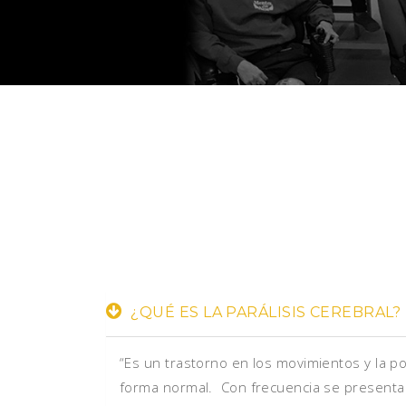
¿QUÉ ES LA PARÁLISIS CEREBRAL?
“Es un trastorno en los movimientos y la p
forma normal. Con frecuencia se presenta 