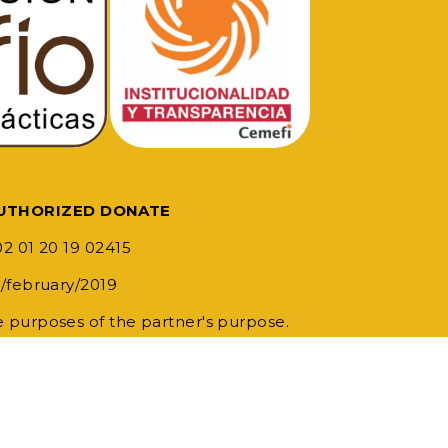
AUTHORIZED DONATE
02 01 20 19 02415
1/february/2019
e purposes of the partner's purpose.