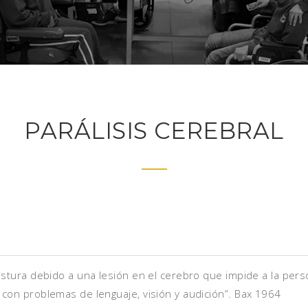
PARÁLISIS CEREBRAL
ostura debido a una lesión en el cerebro que impide a la per
con problemas de lenguaje, visión y audición”. Bax 1964